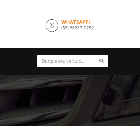
WHATSAPP:
(55) 99937-0252