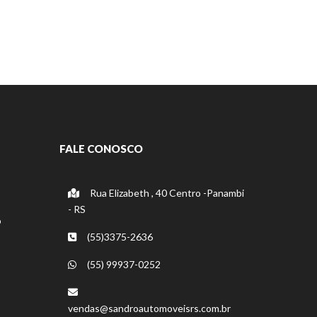
FALE CONOSCO
Rua Elizabeth , 40 Centro -Panambi
- RS
o
(55)3375-2636
(55) 99937-0252
vendas@sandroautomoveisrs.com.br